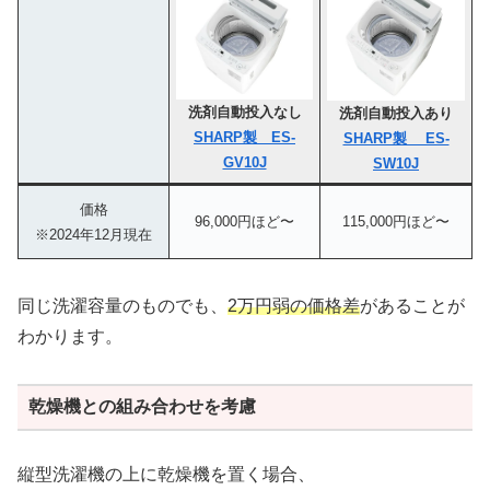
洗剤自動投入なし
洗剤自動投入あり
SHARP製 ES-
SHARP製 ES-
GV10J
SW10J
価格
96,000円ほど〜
115,000円ほど〜
※2024年12月現在
同じ洗濯容量のものでも、
2万円弱の価格差
があることが
わかります。
乾燥機との組み合わせを考慮
縦型洗濯機の上に乾燥機を置く場合、