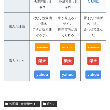
洗濯容量：8
乾燥容量：6
N-UF51
キロ
キロ
穴なし洗濯槽
中が見えるデ
置きたい場所
で節水
ザイン
の寸法に
選んだ理由
フタが折れ曲
開閉方向が変
合わせて選ん
がるから
えられる
だ
amazon
amazon
amazon
楽天
楽天
楽天
購入リンク
yahoo
yahoo
yahoo
洗濯機・乾燥機ガイド
選び方