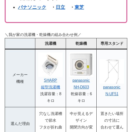
パナソニック
・
日立
・
東芝
＼我が家の洗濯機・乾燥機の組み合わせ例／
洗濯機
乾燥機
専用スタンド
メーカー
SHARP
panasonic
機種
縦型洗濯機
NH-D603
panasonic
洗濯容量：8
乾燥容量：6
N-UF51
キロ
キロ
穴なし洗濯槽
中が見えるデ
置きたい場所
で節水
ザイン
の寸法に
選んだ理由
フタが折れ曲
開閉方向が変
合わせて選ん