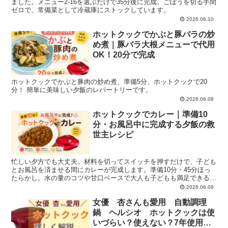
ました。メニュー2-16を選ぶだけで35分後に完成。ごぼうを切る手間
ゼロで、常備菜として冷蔵庫にストックしています。
2026.06.10
ホットクックでかぶと豚バラの炒
め煮｜豚バラ大根メニューで代用
OK！20分で完成
ホットクックでかぶと豚肉の炒め煮、準備5分、ホットクックで20
分！ 簡単に美味しい夕飯のレパートリーです。
2026.06.08
ホットクックでカレー｜準備10
分・お風呂中に完成する夕飯の救
世主レシピ
忙しい夕方でも大丈夫。材料を切ってスイッチを押すだけで、子ども
とお風呂を済ませる間にカレーが完成します。準備10分・45分ほっ
たらかし。水の量のコツや甘口ベースで大人も子どもも満足できる、
2年間の定番ホットクックレシピです。
2026.06.09
女優 杏さんも愛用 自動調理
鍋 ヘルシオ ホットクックは使
いづらい？使えない？7年使用の