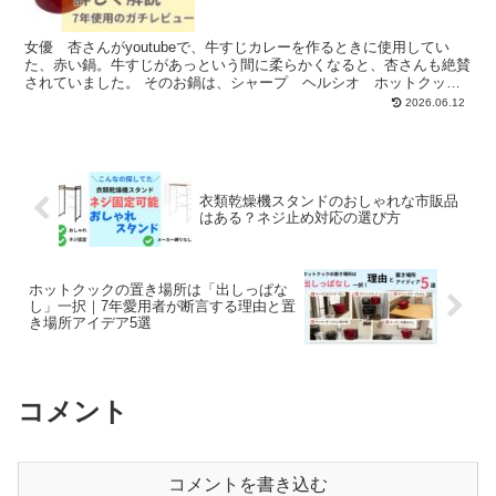
ガチレビュー
女優 杏さんがyoutubeで、牛すじカレーを作るときに使用してい
た、赤い鍋。牛すじがあっという間に柔らかくなると、杏さんも絶賛
されていました。 そのお鍋は、シャープ ヘルシオ ホットクック
です。筆者も７年愛用しているので、詳しく解説していきます。
2026.06.12
衣類乾燥機スタンドのおしゃれな市販品
はある？ネジ止め対応の選び方
ホットクックの置き場所は「出しっぱな
し」一択｜7年愛用者が断言する理由と置
き場所アイデア5選
コメント
コメントを書き込む