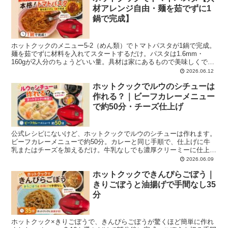
材アレンジ自由・麺を茹でずに1
鍋で完成】
ホットクックのメニュー5-2（めん類）でトマトパスタが1鍋で完成。
麺を茹でずに材料を入れてスタートするだけ。パスタは1.6mm・
160gが2人分のちょうどいい量。具材は家にあるもので美味しくでき
ます。
2026.06.12
ホットクックでルウのシチューは
作れる？｜ビーフカレーメニュー
で約50分・チーズ仕上げ
公式レシピにないけど、ホットクックでルウのシチューは作れます。
ビーフカレーメニューで約50分。カレーと同じ手順で、仕上げに牛
乳またはチーズを加えるだけ。牛乳なしでも濃厚クリーミーに仕上が
ります。
2026.06.09
ホットクックできんぴらごぼう｜
きりごぼうと油揚げで手間なし35
分
ホットクック×きりごぼうで、きんぴらごぼうが驚くほど簡単に作れ