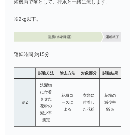
濯機内で落として、排水と一緒に流します。
※2kg以下。
運転時間 約15分
試験方法
除去方法
対象部分
試験結果
洗濯物
に付着
花粉コ
衣類に
花粉の
させた
※2
ースに
付着し
減少率
花粉の
よる
た花粉
99％
減少率
測定