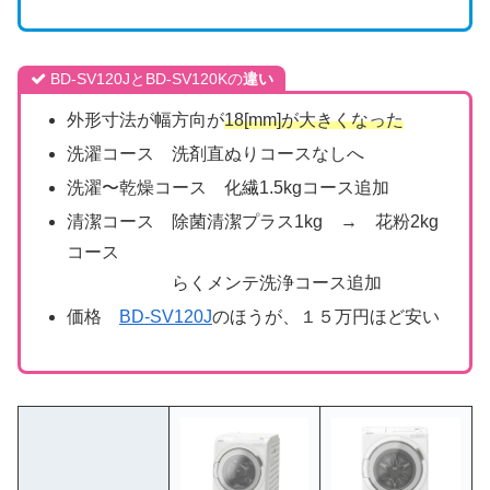
BD-SV120JとBD-SV120Kの
違い
外形寸法が幅方向が
18[mm]が大きくなった
洗濯コース 洗剤直ぬりコースなしへ
洗濯〜乾燥コース 化繊1.5kgコース追加
清潔コース 除菌清潔プラス1kg → 花粉2kg
コース
らくメンテ洗浄コース追加
価格
BD-SV120J
のほうが、１５万円ほど安い