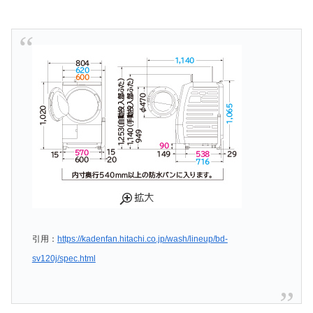
引用：
https://kadenfan.hitachi.co.jp/wash/lineup/bd-
sv120j/spec.html