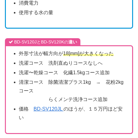
消費電力
使用する水の量
BD-SV120JとBD-SV120Kの
違い
外形寸法が幅方向が
18[mm]が大きくなった
洗濯コース 洗剤直ぬりコースなしへ
洗濯〜乾燥コース 化繊1.5kgコース追加
清潔コース 除菌清潔プラス1kg → 花粉2kg
コース
らくメンテ洗浄コース追加
価格
BD-SV120JL
のほうが、１５万円ほど安
い