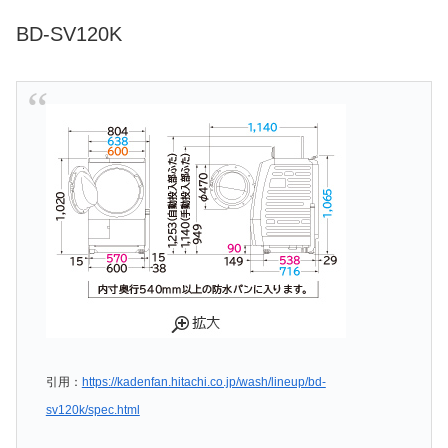
BD-SV120K
引用：
https://kadenfan.hitachi.co.jp/wash/lineup/bd-
sv120k/spec.html