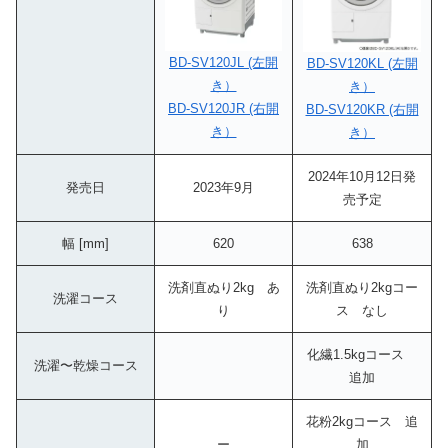
BD-SV120JL (左開
BD-SV120KL (左開
き）
き）
BD-SV120JR (右開
BD-SV120KR (右開
き）
き）
2024年10月12日発
発売日
2023年9月
売予定
幅 [mm]
620
638
洗剤直ぬり2kg あ
洗剤直ぬり2kgコー
洗濯コース
り
ス なし
化繊1.5kgコース
洗濯〜乾燥コース
追加
花粉2kgコース 追
ー
加