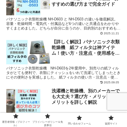
すすめの選び方まで完全ガイド
パナソニック衣類乾燥機 NH-D603 と NH-D503 の違いを徹底解説。
容量・乾燥時間・電気代・付属品など6つの違いと共通点をわかりや
すくまとめました。どちらが自分に合うのか、目的別のおすすめも紹
介します。
2025.11.21
【詳しく解説】パナソニック衣類
乾燥機 紙フィルタは神アイテ
ム！使い方・注意点・使用感を詳
しくレビュー
パナソニック衣類乾燥機 NH-D603を2年愛用中。別売りの紙フィル
タがとても便利で、衣類にティッシュをいれて洗濯してしまったとき
にその便利さを実感しました。 紙フィルタの使い方・注意点・使用
感を詳しく解説します。
2025.09.05
洗濯機と乾燥機、別のメーカーで
も大丈夫？選び方・メリット・デ
メリットを詳しく解説
洗濯機と乾燥機は、絶対別々がオススメ！そんなときに気になるの
が、同じメーカーじゃないといけないの？使い勝手が悪くなる？選ぶ
運営者情報（プロフィー
プライバシーポリシー＆免
問い合わせフォーム
協賛サイト
ル）
責事項
コツや要点を詳しく解説します。この記事を読めば、自分にとって最