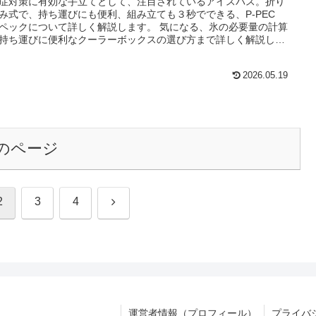
症対策に有効な手立てとして、注目されているアイスバス。折り
み式で、持ち運びにも便利、組み立ても３秒でできる、P-PEC
ペックについて詳しく解説します。 気になる、氷の必要量の計算
持ち運びに便利なクーラーボックスの選び方まで詳しく解説しま
2026.05.19
のページ
次
2
3
4
へ
運営者情報（プロフィール）
プライバ