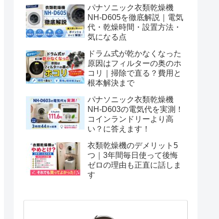
パナソニック衣類乾燥機
NH-D605を徹底解説｜電気
代・乾燥時間・設置方法・
気になる点
ドラム式が乾かなくなった
原因はフィルターの奥のホ
コリ｜掃除で直る？費用と
根本解決まで
パナソニック衣類乾燥機
NH-D603の電気代を実測！
コインランドリーより高
い？に答えます！
衣類乾燥機のデメリット5
つ｜3年間毎日使って後悔
ゼロの理由も正直に話しま
す