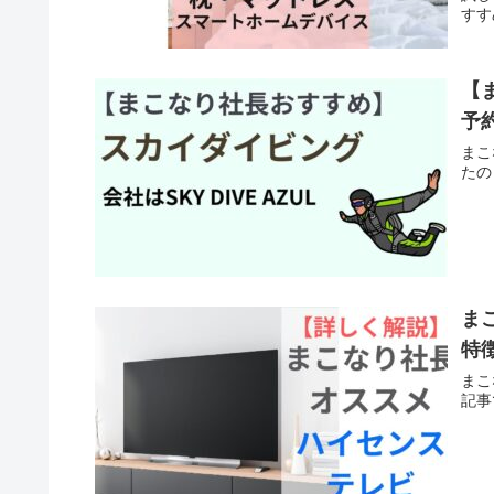
すす
【
予
まこ
たの
ま
特
まこ
記事