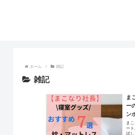
ホーム
雑記
雑記
ま
ー
ン
まこ
ート
試し