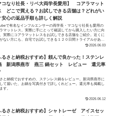
マコなり社長・リベ大両学長愛用】 コアラマット
ス どこで買える？お試しできる店舗は？どれがい
？安心の返品手順も詳しく解説
utubeで有名なインフルエンサーの両学長・マコなり社長も愛用の
ラマットレス。実際に手にとって確認してから購入したい方に向
、実際にコアラマットレスをお試しできる店舗をご紹介。近くに
がない方にも、自宅でお試しできる１２０日間トライアルがある
安心。詳しく解説します。
2026.06.03
ふるさと納税おすすめ】頼んで良かった！ステンレ
鍋 新潟県燕市 燕三 鍋セット レビュー 還元率
？
さと納税でおすすめの、ステンレス鍋をレビュー。新潟県燕市に
して届いた、お鍋を写真付きで詳しくれビュー。還元率も掲載し
ます。
2026.06.12
ふるさと納税おすすめ】シャトレーゼ アイスセッ