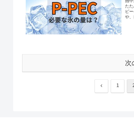
熱中
たた
ピー
や、
す。
次
前
1
へ