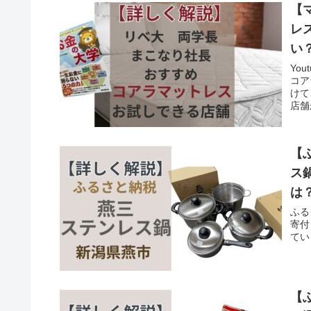
【
レ
い
Yo
コア
けて
店舗
ので
【
ス
は
ふる
寄付
てい
【