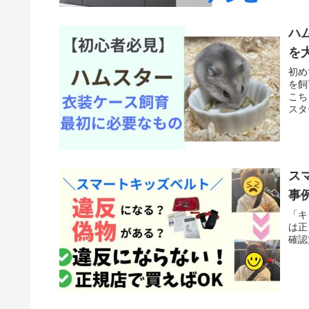
ハ
を
初め
を飼
こち
スタ
ス
事
「キ
は正
確認