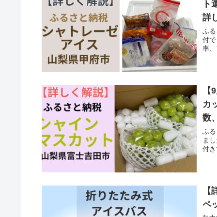
ト
詳
ふる
付で
率、
【
カ
数
ふる
まし
付き
【
ペ